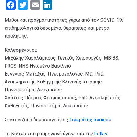
F
T
E
Li
a
wi
m
n
Μύθοι και πραγματικότητες γύρω από τον COVID-19:
ce
tt
ail
ke
επιδημιολογικά δεδομένα, θεραπείες και μέτρα
b
er
dI
πρόληψης.
o
n
Καλεσμένοι οι:
o
Μιχάλης Χαραλάμπους, Γενικός Χειρουργός, MB BS,
k
FRCS. NHS Ηνωμένο Βασίλειο
Ευγένιος Μεταξάς, Πνευμονολόγος, MD, PhD.
Αναπληρωτής Καθηγητής Κλινικής Ιατρικής,
Πανεπιστήμιο Λευκωσίας
Χρίστος Πέτρου, Φαρμακοποιός, PhD. Αναπληρωτής
Καθηγητής, Πανεπιστήμιο Λευκωσίας
Συντονίζει ο δημοσιογράφος
Σωκράτης Ιωακείμ
.
Το βίντεο και η παραγωγή έγινε από την
Fellas